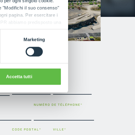
to per ogni singolo cookie.
e "Modifichi il suo consenso"
 ogni pagina. Per esercitare i
9 GDPR abbiamo predisposto una
Marketing
Accetta tutti
PRÉNOM
*
NOM
*
*
NUMÉRO DE TÉLÉPHONE
*
CODE POSTAL
*
VILLE
*