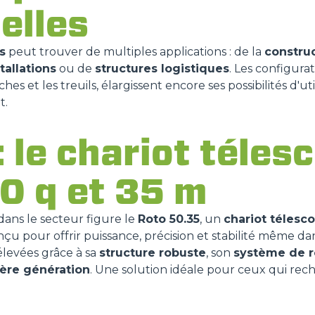
elles
MOYENS SPÉCIAUX
TOUT AFFICHER
s
peut trouver de multiples applications : de la
constru
tallations
ou de
structures logistiques
. Les configurat
BÉTONNIÈRE
hes et les treuils, élargissent encore ses possibilités d'uti
t.
TRACTEUR PORTE-OUTILS
 le chariot téles
50 q et 35 m
DUMPER
ans le secteur figure le
Roto 50.35
, un
chariot télesco
u pour offrir puissance, précision et stabilité même dans
levées grâce à sa
structure robuste
, son
système de r
ÉQUIPEMENTS
TOUT AFFICHER
ère génération
. Une solution idéale pour ceux qui re
FOURCHES