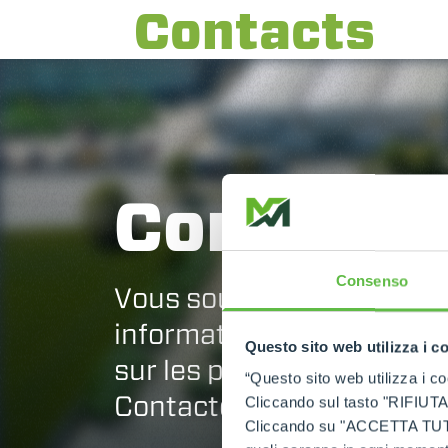
Contacts
Contacts
Consenso
Vous souhaitez demande
informations ou recevoir 
Questo sito web utilizza i c
sur les produits et l'assi
“Questo sito web utilizza i coo
Contactez-nous !
Cliccando sul tasto "RIFIUTA" 
Cliccando su "ACCETTA TUTTI" 