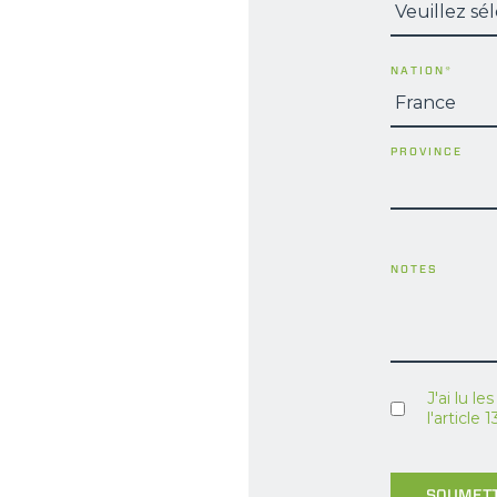
NATION
*
PROVINCE
NOTES
J'ai lu le
l'articl