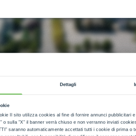
GODET
FOURCHES ET PINCES
CROCHETS
Dettagli
PLATE-FORMES
r des
des précisions
ookie
SPECIAL
stance Merlo ?
kie Il sito utilizza cookies al fine di fornire annunci pubblicitari 
o sulla "X" il banner verrà chiuso e non verranno inviati cookies al
saranno automaticamente accettati tutti i cookie di prima o terz