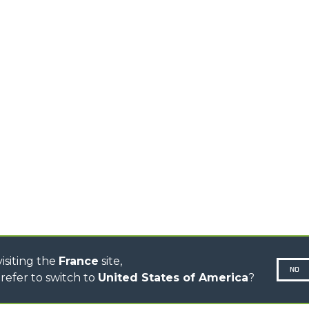
CHARIOTS
TÉLESCOPIQUES
STABILISÉS
CHARIOTS
TÉLESCOPIQUES ROTATIFS
TRACTEURS
TÉLESCOPIQUES
CINGO TRANSPORTER
CINGO PORTE-OUTILS
CINGO MULTIFONCTION
CINGO ÉLECTRIQUE
BÉTONNIÈRE
TRACTEUR PORTE-OUTILS
DUMPER
isiting the
France
site,
NO
refer to switch to
United States of America
?
Politique 
N-260677,