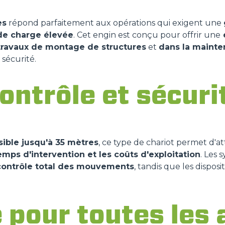
es
répond parfaitement aux opérations qui exigent une
de charge élevée
. Cet engin est conçu pour offrir une
e
TRANSPORTEURS À CHENILLES
TOUT AFFICHER
travaux de montage de structures
et
dans la mainte
 sécurité.
CINGO TRANSPORTER
contrôle et sécuri
CINGO MULTIFONCTION
sible jusqu'à 35 mètres
, ce type de chariot permet d'a
CINGO PORTE-OUTILS
emps d'intervention et les coûts d'exploitation
. Les 
contrôle total des mouvements
, tandis que les dispos
CINGO ÉLECTRIQUE
 pour toutes les 