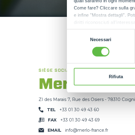
quali saranno in ogni momento
Come fare? Cliccare sulla gra
e infine "Mostra dettagli". Pot
diritti riconosciuti all'inte
apposita procedura.
Selezione
Necessari
del
consenso
SIÈGE SOCIAL
Rifiuta
Merlo SPA
ZI des Marais 7, Rue des Osiers - 78310 Coign
TEL
+33 01 30 49 43 60
FAX
+33 01 30 49 43 69
EMAIL
info@merlo-france.fr