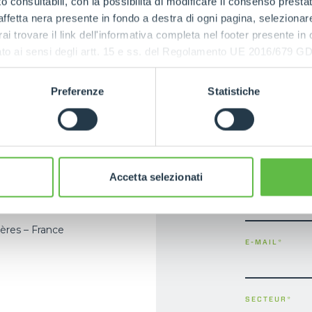
 consultabili, con la possibilità di modificare il consenso presta
ffetta nera presente in fondo a destra di ogni pagina, selezionar
rai trovare il link dell'informativa completa nel footer presente in
ressato ai sensi degli artt. 15 e ss. del Regolamento UE 2016/67
Preferenze
Statistiche
Accetta selezionati
NOM DE
L'ENTREPRISE
ières – France
E-MAIL
*
SECTEUR
*