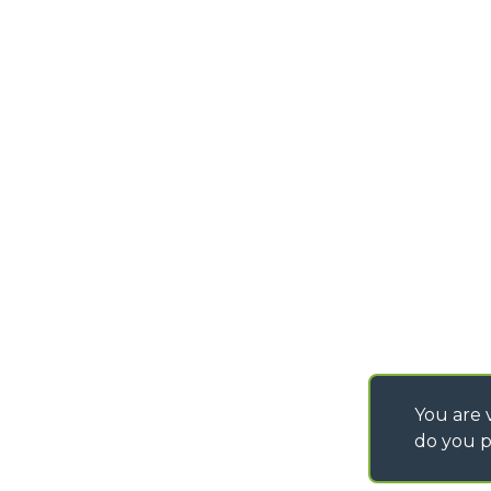
You are v
do you p
©
2026
MERLO S.p.A. Industria Metalmeccanica
P. IVA/Codice Fiscale 03078670043 - Iscrizione CCIAA di Cuneo n. REA C
Capitale Sociale 15.000.005,00 € int. vers