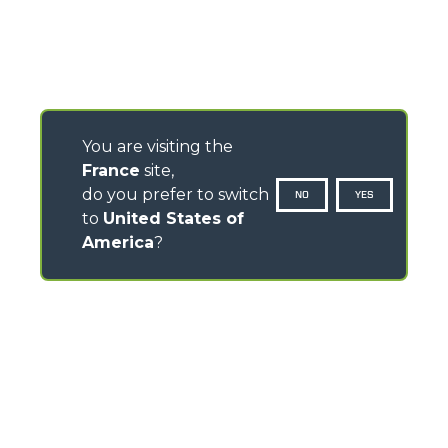
You are visiting the
France
site,
do you prefer to switch
NO
YES
to
United States of
America
?
CONTACTS
ZI des Marais 7, Rue des Osiers - 78310 Coignières –
France