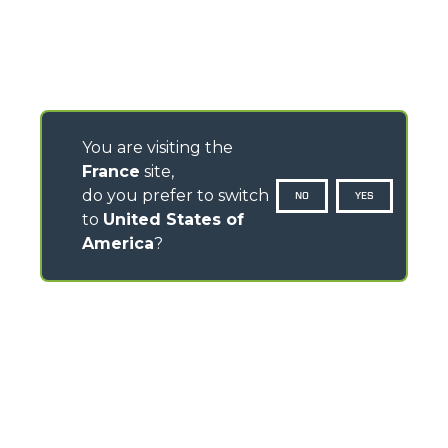
You are visiting the
France
site,
do you prefer to switch
NO
YES
to
United States of
America
?
CONTACTS
ZI des Marais 7, Rue des Osiers - 78310 Coignières –
France