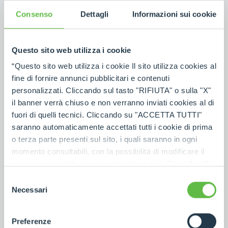
Consenso
Dettagli
Informazioni sui cookie
NUMÉRO DE TÉLÉPHONE
*
Questo sito web utilizza i cookie
“Questo sito web utilizza i cookie Il sito utilizza cookies al
SECTEUR
*
fine di fornire annunci pubblicitari e contenuti
personalizzati. Cliccando sul tasto "RIFIUTA" o sulla "X"
CODE POSTAL
*
il banner verrà chiuso e non verranno inviati cookies al di
fuori di quelli tecnici. Cliccando su "ACCETTA TUTTI"
saranno automaticamente accettati tutti i cookie di prima
VILLE
*
o terza parte presenti sul sito, i quali saranno in ogni
momento consultabili, con la possibilità di modificare il
consenso prestato per ogni singolo cookie. Come fare?
Cliccare sulla graffetta nera presente in fondo a destra di
NATION
*
Selezione
ogni pagina, selezionare "Modifichi il suo consenso" e
Necessari
del
infine "Mostra dettagli". Potrai trovare il link
consenso
dell'informativa completa nel footer presente in ogni
PROVINCE
Preferenze
pagina. Per esercitare i diritti riconosciuti all'interessato ai