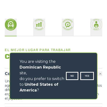
EL MEJOR LUGAR PARA TRABAJAR
Confort
You are visiting the
Dominican Republic
site,
Confort exclusivo
NO
YES
do you prefer to switch
Un diseño inédito prioriza la funcionalidad y el confort,
to
United States of
agrupando información para el conductor y mandos de los
diferentes sistemas y dispositivos para maximizar la
America
?
ergonomía. El sistema de inversión se repite también en
el joystick.