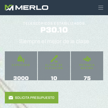
TELESCÓPICOS ESTABILIZADOS
P30.10
Siempre el mejor de la clase
CAPACIDAD
ALTURA DE
POTENCIA
ELEVACIÓN
MÁXIMA
3000
10
75
SOLICITA PRESUPUESTO