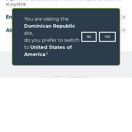
el joystick.
Entrada cabina
You are visiting the
Dominican Republic
Aire acondicionado
site,
NO
YES
do you prefer to switch
to
United States of
America
?
GALERÍA IMÁGENES
NOMBRE
APELLIDO