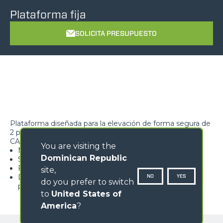
Plataforma fija
SOLICITA PRESUPUESTO
Plataforma diseñada para la elevación de forma segura de
2 personas
CARACTERÍSTICAS
You are visiting the
Máxima seguridad
Dominican Republic
Suelo antideslizante
Facilidad de acceso a la superficie de trabajo
site,
Dotada de dispositivo de detección de la carga con
NO
YES
do you prefer to switch
prealarma y alarma
to
United States of
America
?