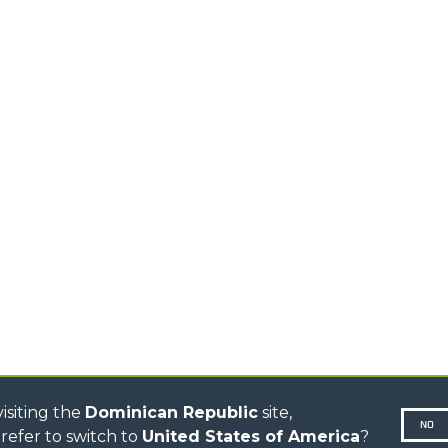
PRODUCTOS
ACCESORIOS
TELESCÓPICOS
COMPACTOS
HORCAS Y P
TELESCÓPICOS MEDIA
AL
GANCHOS
CAPACIDAD
TIONS
PLATAFORM
TELESCÓPICOS ALTA
CAPACIDAD
ESPECIAL
R
TELESCÓPICOS
ESTABILIZADOS
TELESCÓPICOS
GIRATORIOS
TRACTORES
TELESCÓPICOS
CINGO TRANSPORTER
CINGO MULTIFUNCIÓN
CINGO ELÉCTRICO
AUTOHORMIGONERAS
TRACTOR FORESTAL
isiting the
Dominican Republic
site,
NO
refer to switch to
United States of America
?