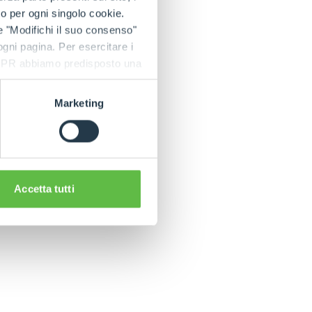
to per ogni singolo cookie.
e "Modifichi il suo consenso"
mecánica de punta.
 ogni pagina. Per esercitare i
de nuestras etapas
9 GDPR abbiamo predisposto una
on el territorio.
de proyectamos el
Marketing
Accetta tutti