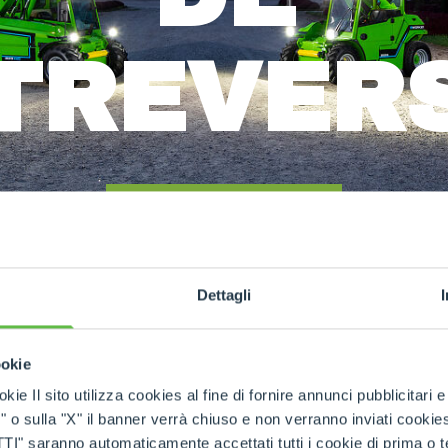
ACCESSORIOS
MUESTRA TODOS
TREVER
HORCAS
PALAS
LEE LA HISTORIA COMPLETA
HORCAS Y PINZAS
Dettagli
GANCHOS
ookie
kie Il sito utilizza cookies al fine di fornire annunci pubblicitari 
PLATAFORMAS
LA HISTORIA DE MERLO
ubre nuestra his
o sulla "X" il banner verrà chiuso e non verranno inviati cookies al
saranno automaticamente accettati tutti i cookie di prima o terz