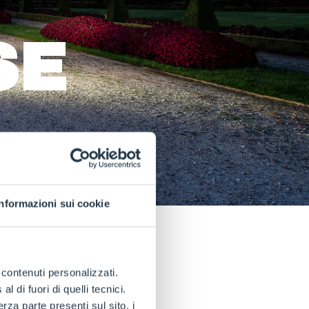
SE
Informazioni sui cookie
e contenuti personalizzati.
toria
 di fuori di quelli tecnici.
a parte presenti sul sito, i