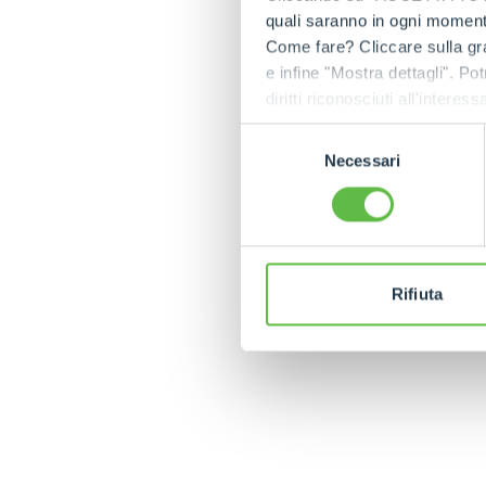
quali saranno in ogni momento
Come fare? Cliccare sulla gra
Explorar la histo
e infine "Mostra dettagli". Pot
Desde las primera
diritti riconosciuti all'inte
está marcada por
apposita procedura.
Selezione
Descubre los mom
Necessari
del
consenso
Rifiuta
MERLO EN EL MUN
Via Nazionale, 9 - 12010
S. Defendente di Cervasca
TECNOLOGÍAS