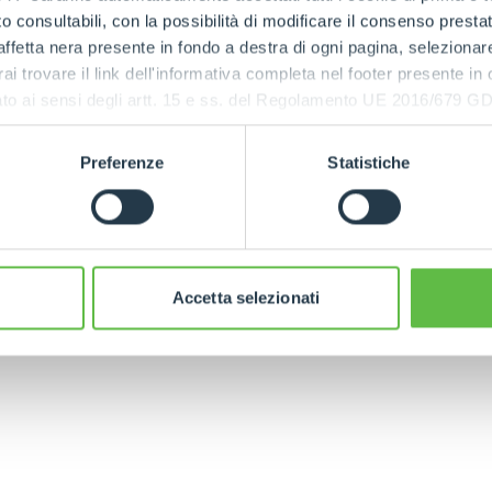
 consultabili, con la possibilità di modificare il consenso presta
ESPECIAL
ffetta nera presente in fondo a destra di ogni pagina, selezionar
ria del Grupo Merlo significa recorrer la evolución de la 
rai trovare il link dell'informativa completa nel footer presente in
s intuiciones hasta el liderazgo internacional, cada una 
ressato ai sensi degli artt. 15 e ss. del Regolamento UE 2016/67
 la pasión por la innovación y por el vínculo indisoluble c
entos que han definido quiénes somos hoy y hacia dón
Preferenze
Statistiche
futuro.
LEE LA HISTORIA COMPLETA
Accetta selezionati
DO
TELESCÒPICOS
HORCAS
ELÉCTRICOS
PALAS