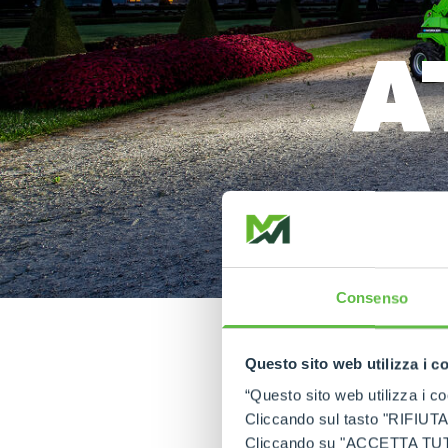
A
Consenso
Questo sito web utilizza i c
“Questo sito web utilizza i coo
Desc
Cliccando sul tasto "RIFIUTA" 
Cliccando su "ACCETTA TUTTI" 