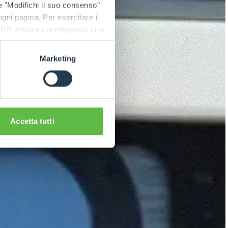
e "Modifichi il suo consenso"
 ogni pagina. Per esercitare i
9 GDPR abbiamo predisposto una
Marketing
Accetta tutti