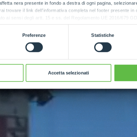
ffetta nera presente in fondo a destra di ogni pagina, selezionar
rai trovare il link dell'informativa completa nel footer presente in
ressato ai sensi degli artt. 15 e ss. del Regolamento UE 2016/67
Preferenze
Statistiche
Accetta selezionati