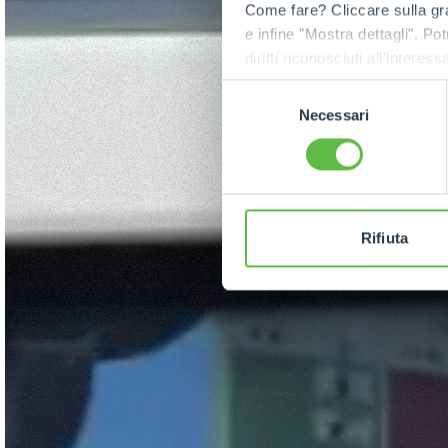
Come fare? Cliccare sulla gra
e infine "Mostra dettagli". Pot
diritti riconosciuti all'inte
apposita procedura.
Selezione
Necessari
del
consenso
Rifiuta