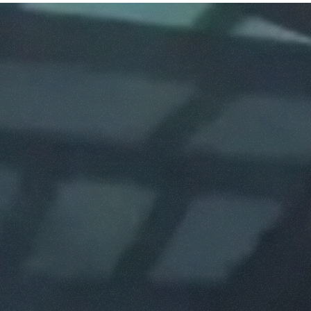
ACCESSORIOS
MUESTRA TODOS
HORCAS
PALAS
HORCAS Y PINZAS
GANCHOS
PLATAFORMAS