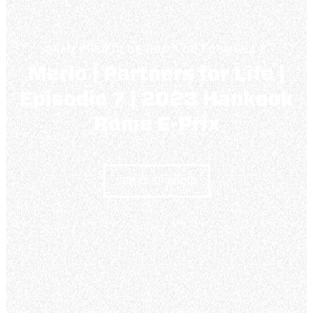
GRAN PREMIO DE ROMA DE FÓRMULA E
Merlo | Partners for Life |
Episodio 7 | 2023 Hankook
Rome E-Prix
VER EL EPISODIO