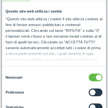
Questo sito web utilizza i cookie
“Questo sito web utilizza i cookie Il sito utilizza cookies al
fine di fornire annunci pubblicitari e contenuti
personalizzati. Cliccando sul tasto "RIFIUTA" o sulla "X"
il banner verrà chiuso e non verranno inviati cookies al di
fuori di quelli tecnici. Cliccando su "ACCETTA TUTTI"
saranno automaticamente accettati tutti i cookie di prima
o terza parte presenti sul sito, i quali saranno in ogni
momento consultabili, con la possibilità di modificare il
consenso prestato per ogni singolo cookie. Come fare?
Cliccare sulla graffetta nera presente in fondo a destra di
Selezione
ogni pagina, selezionare "Modifichi il suo consenso" e
Necessari
del
infine "Mostra dettagli". Potrai trovare il link
consenso
dell'informativa completa nel footer presente in ogni
Preferenze
pagina. Per esercitare i diritti riconosciuti all'interessato ai
sensi degli artt. 15 e ss. del Regolamento UE 2016/679
GDPR abbiamo predisposto una
apposita procedura.
Statistiche