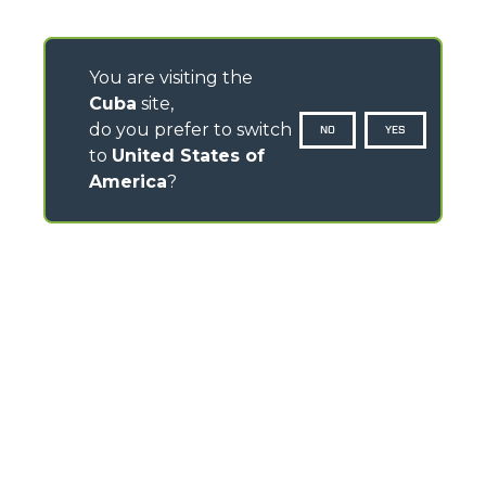
You are visiting the
Cuba
site,
do you prefer to switch
NO
YES
to
United States of
America
?
CONTACTOS
Via Nazionale, 9 - 12010
S. Defendente di Cervasca (CN) - Italy
TEL
+39 0171614111
info@merlo.com