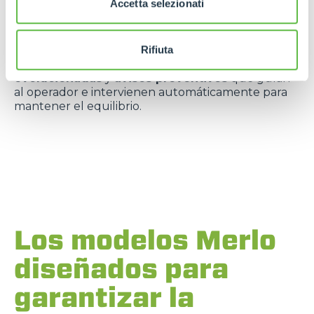
Accetta selezionati
Son esenciales para operaciones en altura y con
rotación completa.
Rifiuta
Cada máquina está equipada con
sensores
inteligentes
,
interfaces digitales
evolucionadas
y
avisos preventivos
que guían
al operador e intervienen automáticamente para
mantener el equilibrio.
Los modelos Merlo
diseñados para
garantizar la