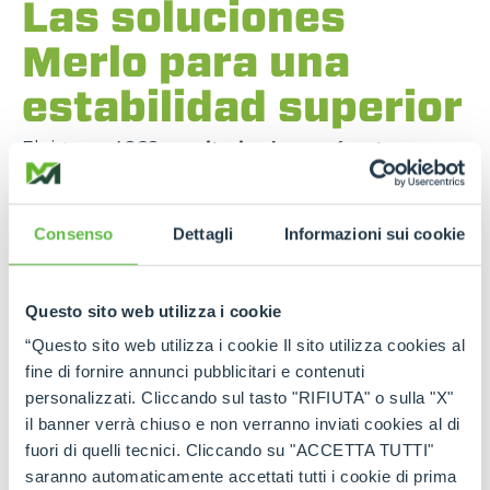
Las soluciones
Merlo para una
estabilidad superior
El
sistema ASCS
monitoriza los parámetros
operativos en tiempo real
y
regula el
comportamiento de la máquina
para evitar
sobrecargas y desequilibrios. Una contribución
Consenso
Dettagli
Informazioni sui cookie
fundamental para la seguridad activa.
En determinados modelos,
Merlo
implementa un
chasis de traslación
para
corregir la posición
Questo sito web utilizza i cookie
lateral
y
suspensiones activas
para
absorber las
irregularidades del terreno
, lo que mejora el
“Questo sito web utilizza i cookie Il sito utilizza cookies al
confort
y la
estabilidad dinámica
.
fine di fornire annunci pubblicitari e contenuti
personalizzati. Cliccando sul tasto "RIFIUTA" o sulla "X"
El
brazo telescópico centrado con respecto al
chasis
mejora la
distribución de los pesos
y
il banner verrà chiuso e non verranno inviati cookies al di
garantiza una
mayor estabilidad transversal
.
fuori di quelli tecnici. Cliccando su "ACCETTA TUTTI"
saranno automaticamente accettati tutti i cookie di prima