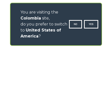
You are visiting the
Colombia
site,
do you prefer to switch
NO
YES
to
United States of
America
?
CONTACTOS
Via Nazionale, 9 - 12010
S. Defendente di Cervasca (CN) - Italy
TEL
+39 0171614111
info@merlo.com