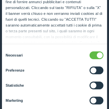
fine di fornire annunci pubblicitari e contenuti
COMPARA
personalizzati. Cliccando sul tasto "RIFIUTA" o sulla "X"
il banner verrà chiuso e non verranno inviati cookies al di
fuori di quelli tecnici. Cliccando su "ACCETTA TUTTI"
saranno automaticamente accettati tutti i cookie di prima
o terza parte presenti sul sito, i quali saranno in ogni
momento consultabili, con la possibilità di modificare il
Manipulador ruedas
consenso prestato per ogni singolo cookie. Come fare?
Cliccare sulla graffetta nera presente in fondo a destra di
Selezione
DESCUBRE
ogni pagina, selezionare "Modifichi il suo consenso" e
Necessari
del
infine "Mostra dettagli". Potrai trovare il link
consenso
dell'informativa completa nel footer presente in ogni
COMPARA
Preferenze
pagina. Per esercitare i diritti riconosciuti all'interessato ai
sensi degli artt. 15 e ss. del Regolamento UE 2016/679
GDPR abbiamo predisposto una
apposita procedura.
Statistiche
Marketing
Manipulador cilindros