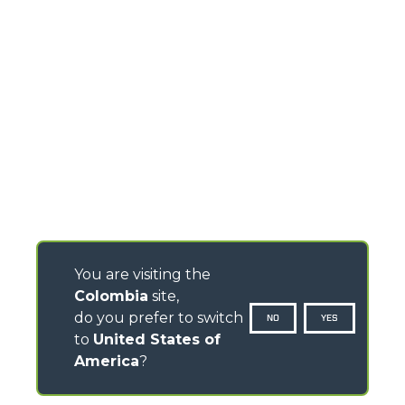
You are visiting the
Colombia
site,
do you prefer to switch
NO
YES
to
United States of
America
?