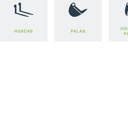
HO
HORCAS
PALAS
P