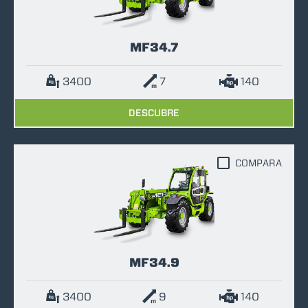
MF34.7
3400
7
140
DESCUBRE
COMPARA
MF34.9
3400
9
140