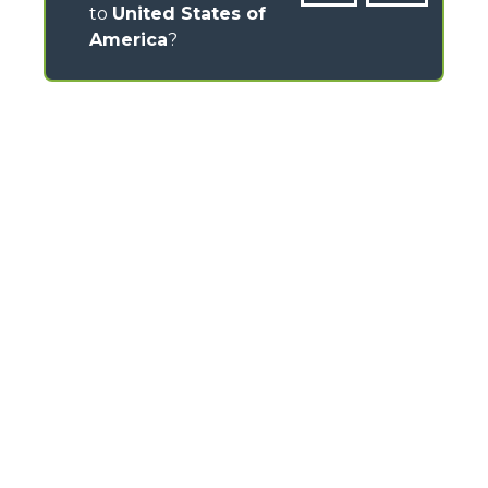
to
United States of
America
?
CONTACTOS
Via Nazionale, 9 - 12010
S. Defendente di Cervasca (CN) - Italy
TEL
+39 0171614111
info@merlo.com
MERLO GROUP