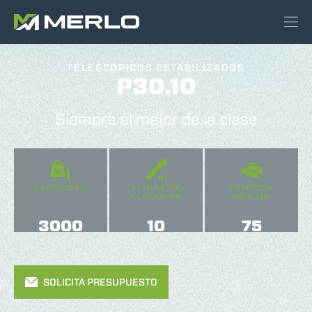
TELESCÓPICOS ESTABILIZADOS
P30.10
Siempre el mejor de la clase
CAPACIDAD
ALTURA DE
POTENCIA
ELEVACIÓN
MÁXIMA
3000
10
75
SOLICITA PRESUPUESTO