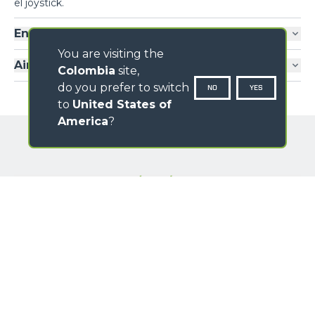
el joystick.
Entrada cabina
You are visiting the
Aire acondicionado
Colombia
site,
do you prefer to switch
NO
YES
to
United States of
America
?
GALERÍA IMÁGENES
NOMBRE
APELLIDO
PAÍS