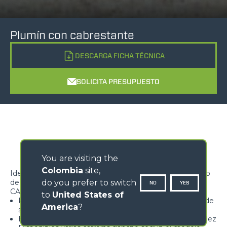
Plumín con cabrestante
DESCARGA FICHA TÉCNICA
SOLICITA PRESUPUESTO
You are visiting the
Colombia
site,
Ideal para la elevación, el transporte y el posicionamiento
do you prefer to switch
de cargas suspendidas
NO
YES
CARACTERÍSTICAS
to
United States of
Polea con gancho homologado dotado de lengüeta de
America
?
seguridad, giratoria a 360°
Estructura de celosía de peso reducido y elevada rigidez