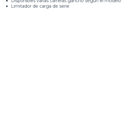
Disponibles varias carreras gancho según el modelo
Limitador de carga de serie
Loading form...
GALERÍA IMÁGENES