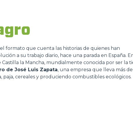
DUMPER
agro
, el formato que cuenta las historias de quienes han
ACCESSORIOS
MUESTRA TODOS
ución a su trabajo diario, hace una parada en España. En
 Castilla la Mancha, mundialmente conocida por ser la ti
ro de José Luis Zapata
, una empresa que lleva más de
HORCAS
paja, cereales y produciendo combustibles ecológicos.
PALAS
HORCAS Y PINZAS