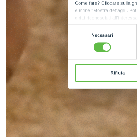
Come fare? Cliccare sulla gra
e infine "Mostra dettagli". Pot
diritti riconosciuti all'inte
apposita procedura.
Selezione
Necessari
del
consenso
Rifiuta