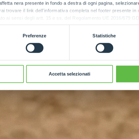
ffetta nera presente in fondo a destra di ogni pagina, selezionar
rai trovare il link dell'informativa completa nel footer presente in
ressato ai sensi degli artt. 15 e ss. del Regolamento UE 2016/67
Preferenze
Statistiche
Accetta selezionati