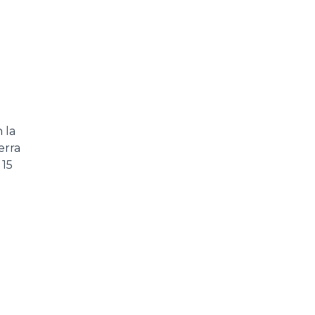
 la
erra
 15