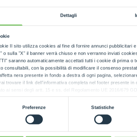
HOOKS
Dettagli
PLATFORMS
ookie
kie Il sito utilizza cookies al fine di fornire annunci pubblicitari 
o sulla "X" il banner verrà chiuso e non verranno inviati cookies al
SPECIAL
saranno automaticamente accettati tutti i cookie di prima o terz
 consultabili, con la possibilità di modificare il consenso presta
ffetta nera presente in fondo a destra di ogni pagina, selezionar
rai trovare il link dell'informativa completa nel footer presente in
ressato ai sensi degli artt. 15 e ss. del Regolamento UE 2016/67
Preferenze
Statistiche