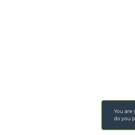
DEVELOPER
info@merlo.com
EXTRACT OF GENER
PURCHASING CONDI
SAV - TEAM VIEWE
SHIPMENT OPERATI
INSTRUCTIONS
IT - TEAM VIEWER
You are v
do you p
©
2026
MERLO S.p.A. Industria Metalmeccanica
P. IVA/Codice Fiscale 03078670043 - Iscrizione CCIAA di Cuneo n. REA C
Capitale Sociale 15.000.005,00 € int. vers