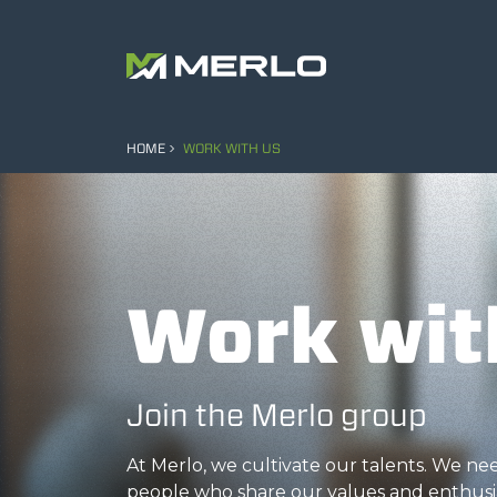
HOME
WORK WITH US
Work wit
Join the Merlo group
At Merlo, we cultivate our talents. We n
people who share our values and enthusi