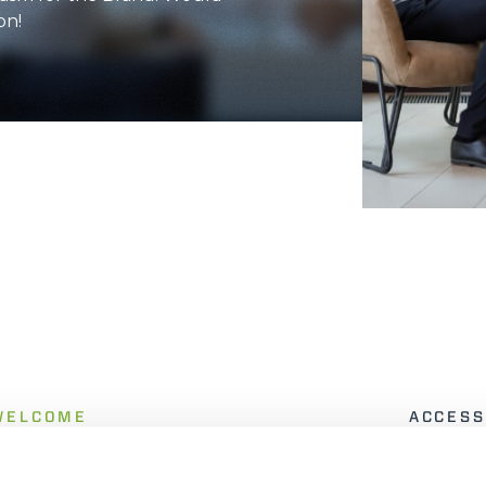
on!
DUMPER
ATTACHMENTS
SHOW ALL
FORKS
BUCKETS
FORKS AND CLAMPS