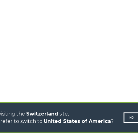
HOOKS
HIGH CAPACITY
TELEHANDLERS
AL
PLATFORMS
TIONS
STABILIZED
SPECIAL
TELEHANDLERS
R
ROTATING TELEHANDLERS
VE
TELESCOPIC TRACTORS
CINGO TRANSPORTER
CINGO TOOL CARRIER
CINGO MULTIFUNCTION
ELECTRIC CINGO
CONCRETE MIXER
TOOL HANDLER TRACTOR
DUMPER
isiting the
Switzerland
site,
NO
refer to switch to
United States of America
?
N-260677,