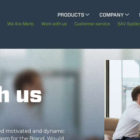
CINGO MULTIFUNCTION
PRODUCTS
COMPANY
The History of Merlo
We Are Merlo
Work with us
Customer service
SAV Syst
CINGO TOOL CARRIER
Merlo worldwide
Sustainability
ELECTRIC CINGO
Technology
h us
SPECIAL MACHINES
SHOW ALL
CONCRETE MIXER
eed motivated and dynamic
asm for the Brand. Would
TOOL HANDLER TRACTOR