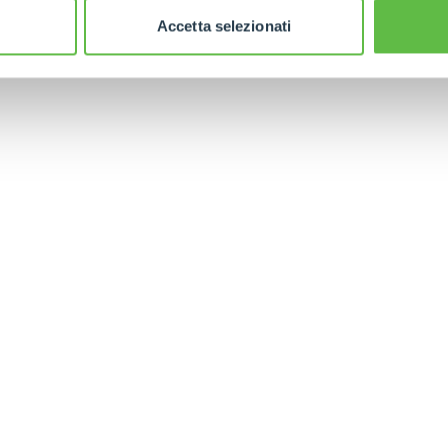
Accetta selezionati
ELECTRIC TELEHANDLER
FORKS
PRODUCTS
EQUIPMENTS
ERLO
COMPACT TELEHANDLERS
BUCKETS
MEDIUM CAPACITY
FORKS AND 
TELEHANDLERS