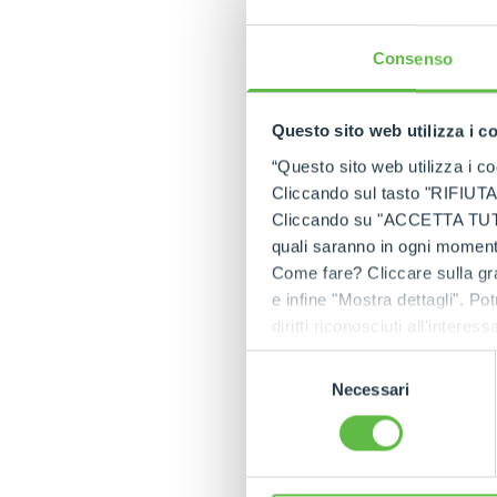
Consenso
Questo sito web utilizza i c
“Questo sito web utilizza i coo
Cliccando sul tasto "RIFIUTA" 
Cliccando su "ACCETTA TUTTI" 
quali saranno in ogni momento
Come fare? Cliccare sulla gra
e infine "Mostra dettagli". Pot
diritti riconosciuti all'inte
apposita procedura.
Selezione
Necessari
del
consenso