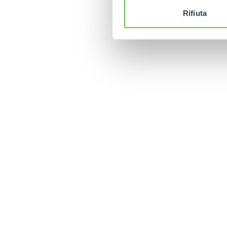
Rifiuta
MERLO WORLDWIDE
CONTACTS
Via Nazionale, 9 - 12010
MERLO GROUP
S. Defendente di Cervasca
THE HISTORY OF M
(CN) - Italy
TECHNOLOGY
TEL
+39 0171614111