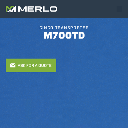
Cingo M700 TD | Tracked Carries | Merlo S.p.A. | Canada
CINGO TRANSPORTER
M700TD
ASK FOR A QUOTE