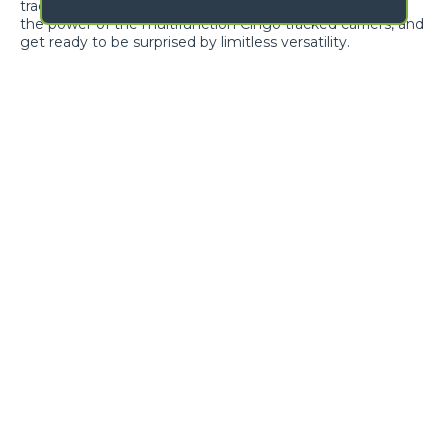
tracked carriers are ready to meet your needs. Discover
the power of the multifunction Cingo tracked carriers, and
get ready to be surprised by limitless versatility.
GALLERY
NAME
SURNAME
COUNTRY
PROVINCIA