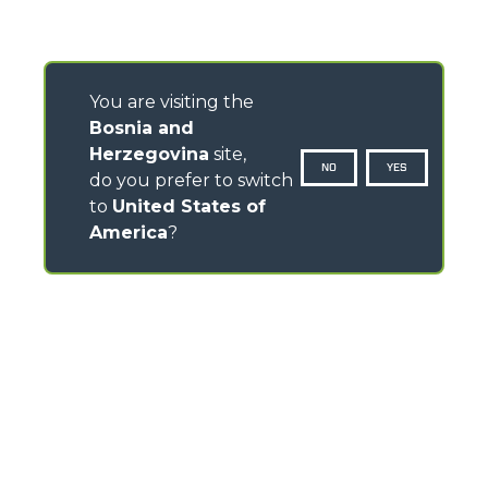
You are visiting the
Bosnia and
Herzegovina
site,
NO
YES
do you prefer to switch
to
United States of
America
?
CONTACTS
Via Nazionale, 9 - 12010
S. Defendente di Cervasca (CN) - Italy
TEL
+39 0171614111