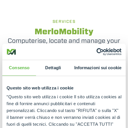
SERVICES
MerloMobility
Computerise, locate and manage your
fleet
Thanks to this unique technology, you can make
Consenso
Dettagli
Informazioni sui cookie
your telehandlers even smarter and more
connected. The operator can exploit the
information detected by the machine in an
integrated manner, optimising the operational
Questo sito web utilizza i cookie
monitoring of the machines in the various sectors
of activity.
“Questo sito web utilizza i cookie Il sito utilizza cookies al
fine di fornire annunci pubblicitari e contenuti
personalizzati. Cliccando sul tasto "RIFIUTA" o sulla "X"
il banner verrà chiuso e non verranno inviati cookies al di
fuori di quelli tecnici. Cliccando su "ACCETTA TUTTI"
SEE MORE