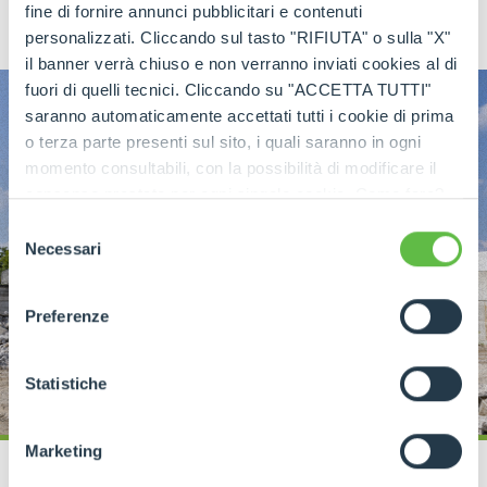
fine di fornire annunci pubblicitari e contenuti
personalizzati. Cliccando sul tasto "RIFIUTA" o sulla "X"
il banner verrà chiuso e non verranno inviati cookies al di
fuori di quelli tecnici. Cliccando su "ACCETTA TUTTI"
saranno automaticamente accettati tutti i cookie di prima
o terza parte presenti sul sito, i quali saranno in ogni
momento consultabili, con la possibilità di modificare il
consenso prestato per ogni singolo cookie. Come fare?
Cliccare sulla graffetta nera presente in fondo a destra di
Selezione
ogni pagina, selezionare "Modifichi il suo consenso" e
Necessari
del
infine "Mostra dettagli". Potrai trovare il link
consenso
dell'informativa completa nel footer presente in ogni
Preferenze
pagina. Per esercitare i diritti riconosciuti all'interessato ai
sensi degli artt. 15 e ss. del Regolamento UE 2016/679
GDPR abbiamo predisposto una
apposita procedura.
Statistiche
Marketing