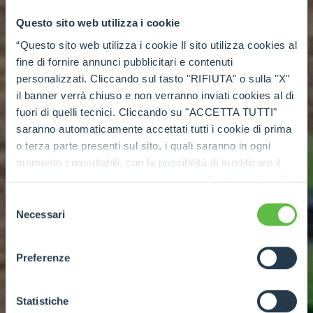
Questo sito web utilizza i cookie
“Questo sito web utilizza i cookie Il sito utilizza cookies al
fine di fornire annunci pubblicitari e contenuti
personalizzati. Cliccando sul tasto "RIFIUTA" o sulla "X"
il banner verrà chiuso e non verranno inviati cookies al di
fuori di quelli tecnici. Cliccando su "ACCETTA TUTTI"
NEW RANGE OF MERLO ROTATING VEHICLES
saranno automaticamente accettati tutti i cookie di prima
New ROTO
o terza parte presenti sul sito, i quali saranno in ogni
momento consultabili, con la possibilità di modificare il
consenso prestato per ogni singolo cookie. Come fare?
The new ROTO models have been designed to
Cliccare sulla graffetta nera presente in fondo a destra di
Selezione
offer greater load capacity at the same height,
ogni pagina, selezionare "Modifichi il suo consenso" e
Necessari
del
infine "Mostra dettagli". Potrai trovare il link
optimising performance for work at height and
consenso
dell'informativa completa nel footer presente in ogni
in the most demanding applications.
Preferenze
pagina. Per esercitare i diritti riconosciuti all'interessato ai
sensi degli artt. 15 e ss. del Regolamento UE 2016/679
GDPR abbiamo predisposto una
apposita procedura.
Statistiche
SEE MORE