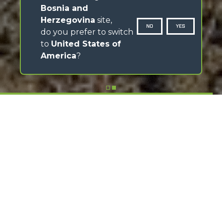
Bosnia and
Herzegovina
site,
NO
YES
do you prefer to switch
to
United States of
America
?
SCROLL DOWN
Discover the MerloMobility app
Download the app, follow the video tutorials and make
the most of its features
FIND OUT HOW IT WORKS