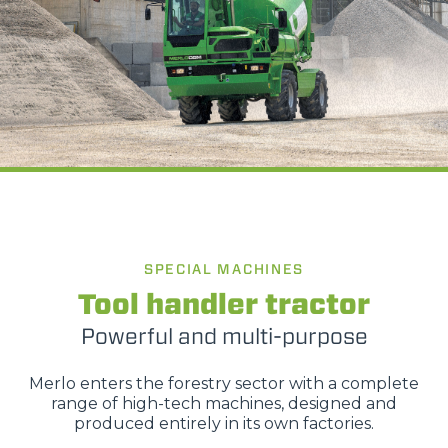
Consenso
Dettagli
Informazioni sui cookie
SPECIAL MACHINES
Tool handler tractor
Questo sito web utilizza i cookie
Powerful and multi-purpose
“Questo sito web utilizza i cookie Il sito utilizza cookies al
fine di fornire annunci pubblicitari e contenuti
Merlo enters the forestry sector with a complete
personalizzati. Cliccando sul tasto "RIFIUTA" o sulla "X"
range of high-tech machines, designed and
il banner verrà chiuso e non verranno inviati cookies al di
produced entirely in its own factories.
fuori di quelli tecnici. Cliccando su "ACCETTA TUTTI"