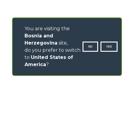
You are visiting the
Bosnia and
Herzegovina
site,
NO
YES
do you prefer to switch
to
United States of
America
?
CONTACTS
Via Nazionale, 9 - 12010
S. Defendente di Cervasca (CN) - Italy