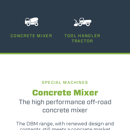
CONCRETE MIXER
TOOL HANDLER
TRACTOR
SPECIAL MACHINES
Concrete Mixer
The high performance off-road
concrete mixer
The DBM range, with renewed design and
contents, still meets a concrete market