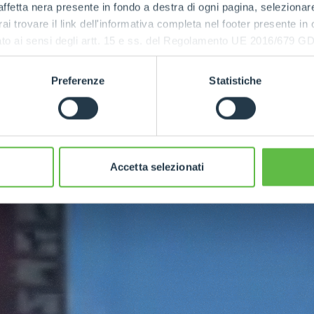
ffetta nera presente in fondo a destra di ogni pagina, selezionar
rai trovare il link dell'informativa completa nel footer presente in
ressato ai sensi degli artt. 15 e ss. del Regolamento UE 2016/67
Preferenze
Statistiche
Accetta selezionati