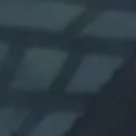
ATTACHMENTS
SHOW ALL
FORKS
BUCKETS
FORKS AND CLAMPS
HOOKS
PLATFORMS