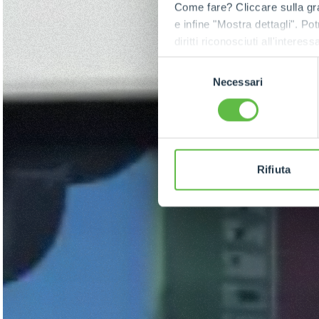
Come fare? Cliccare sulla gra
e infine "Mostra dettagli". Pot
diritti riconosciuti all'inte
apposita procedura.
Selezione
Necessari
del
consenso
Rifiuta