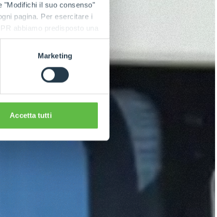
e "Modifichi il suo consenso"
 ogni pagina. Per esercitare i
9 GDPR abbiamo predisposto una
Marketing
Accetta tutti