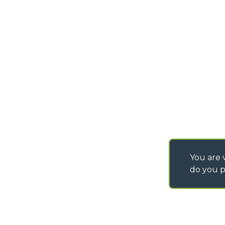
DEVELOPER
info@merlo.com
EXTRACT OF GENER
PURCHASING CONDI
SAV - TEAM VIEWE
SHIPMENT OPERATI
INSTRUCTIONS
IT - TEAM VIEWER
You are v
do you p
©
2026
MERLO S.p.A. Industria Metalmeccanica
P. IVA/Codice Fiscale 03078670043 - Iscrizione CCIAA di Cuneo n. REA C
Capitale Sociale 15.000.005,00 € int. vers