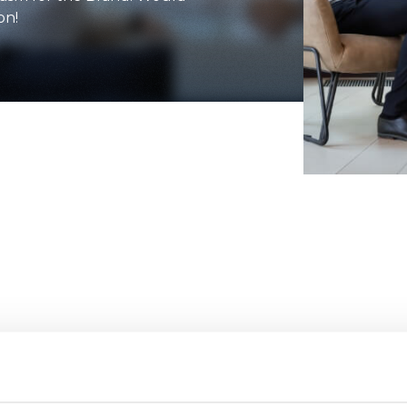
on!
ATTACHMENTS
SHOW ALL
FORKS
BUCKETS
FORKS AND CLAMPS
HOOKS
PLATFORMS