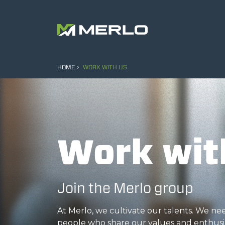
HOME
WORK WITH US
Work wit
Join the Merlo group
At Merlo, we cultivate our talents. We n
people who share our values and enthusi