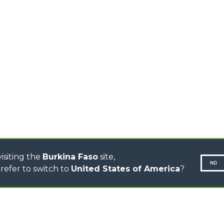
HOOKS
HIGH CAPACITY
TELEHANDLERS
AL
PLATFORMS
TIONS
STABILIZED
SPECIAL
TELEHANDLERS
R
ROTATING TELEHANDLERS
VE
TELESCOPIC TRACTORS
CINGO TRANSPORTER
CINGO MULTIFUNCTION
ELECTRIC CINGO
CONCRETE MIXER
TOOL HANDLER TRACTOR
isiting the
Burkina Faso
site,
NO
refer to switch to
United States of America
?
N-260677,