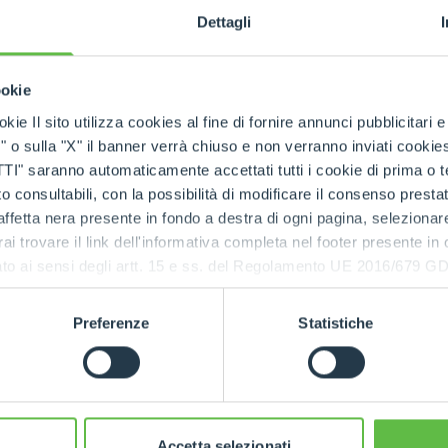
Dettagli
SPECIAL
ookie
kie Il sito utilizza cookies al fine di fornire annunci pubblicitari 
o sulla "X" il banner verrà chiuso e non verranno inviati cookies al
saranno automaticamente accettati tutti i cookie di prima o terz
 consultabili, con la possibilità di modificare il consenso presta
ffetta nera presente in fondo a destra di ogni pagina, selezionar
rai trovare il link dell'informativa completa nel footer presente in
ressato ai sensi degli artt. 15 e ss. del Regolamento UE 2016/67
Preferenze
Statistiche
Accetta selezionati