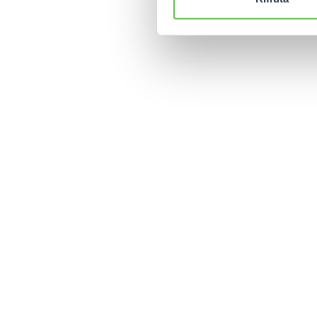
MERLO WORLDWIDE
CONTACTS
Via Nazionale, 9 - 12010
MERLO GROUP
S. Defendente di Cervasca
THE HISTORY OF M
(CN) - Italy
TECHNOLOGY
TEL
+39 0171614111