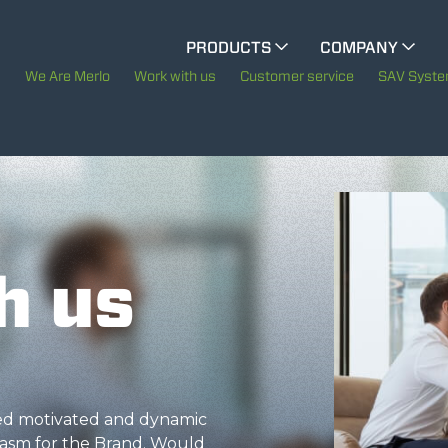
CINGO MULTIFUNCTION
PRODUCTS
COMPANY
The History of Merlo
We Are Merlo
Work with us
Customer service
SAV Syst
ELECTRIC CINGO
Merlo worldwide
Sustainability
SPECIAL MACHINES
SHOW ALL
Technology
h us
CONCRETE MIXER
TOOL HANDLER TRACTOR
eed motivated and dynamic
asm for the Brand. Would