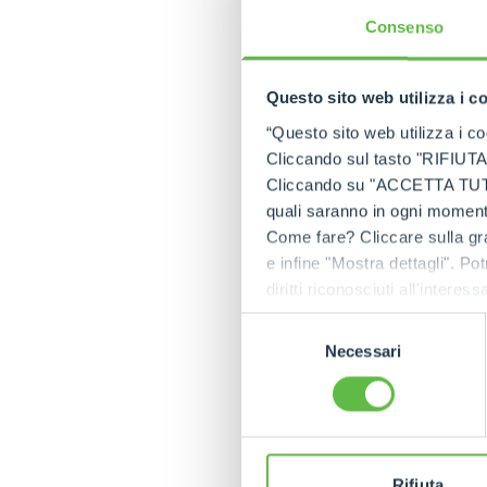
Consenso
Questo sito web utilizza i c
“Questo sito web utilizza i coo
Cliccando sul tasto "RIFIUTA" 
Cliccando su "ACCETTA TUTTI" 
quali saranno in ogni momento
Come fare? Cliccare sulla gra
e infine "Mostra dettagli". Pot
diritti riconosciuti all'inte
apposita procedura.
Selezione
Necessari
del
consenso
Rifiuta