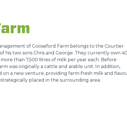
FORKS
Farm
BUCKETS
FORKS AND CLAMPS
anagement of Gooseford Farm belongs to the Courtier
p of his two sons Chris and George. They currently own 4
more than 7,500 litres of milk per year each. Before
HOOKS
arm was originally a cattle and arable unit. In addition,
on a new venture, providing farm-fresh milk and flavo
rategically placed in the surrounding area.
PLATFORMS
SPECIAL