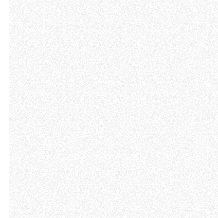
Consenso
Questo sito web utilizza i c
“Questo sito web utilizza i coo
Cliccando sul tasto "RIFIUTA" 
Cliccando su "ACCETTA TUTTI" 
quali saranno in ogni momento