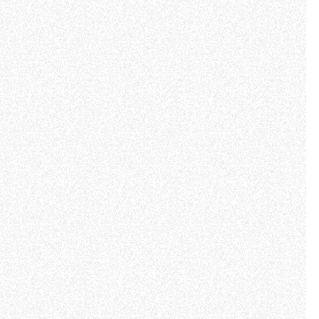
e "Modifichi il suo consenso"
 ogni pagina. Per esercitare i
9 GDPR abbiamo predisposto una
Marketing
Accetta tutti