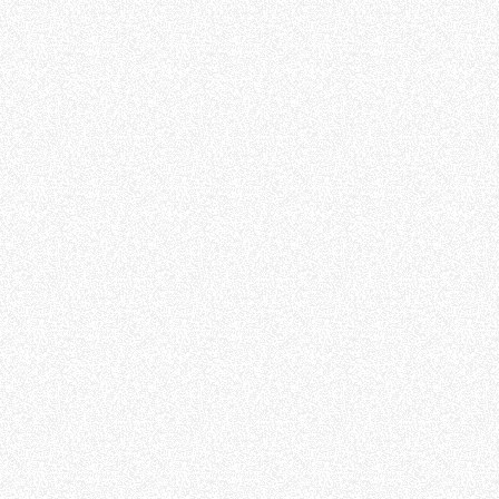
Dettagli
ookie
kie Il sito utilizza cookies al fine di fornire annunci pubblicitari 
o sulla "X" il banner verrà chiuso e non verranno inviati cookies al
saranno automaticamente accettati tutti i cookie di prima o terz
 consultabili, con la possibilità di modificare il consenso presta