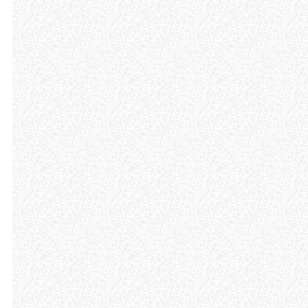
Come fare? Cliccare sulla gra
e infine "Mostra dettagli". Pot
diritti riconosciuti all'inte
apposita procedura.
Selezione
Necessari
del
consenso
Rifiuta