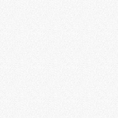
ffetta nera presente in fondo a destra di ogni pagina, selezionar
rai trovare il link dell'informativa completa nel footer presente in
ressato ai sensi degli artt. 15 e ss. del Regolamento UE 2016/67
Preferenze
Statistiche
Accetta selezionati