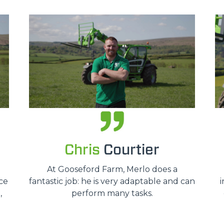
Chris
Courtier
At Gooseford Farm, Merlo does a
ce
fantastic job: he is very adaptable and can
i
,
perform many tasks.