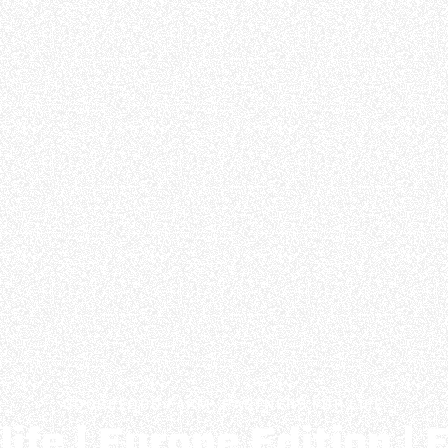
GOOSEFORD FARM, PARTNERS FOR LIFE
life | Europe Edition |