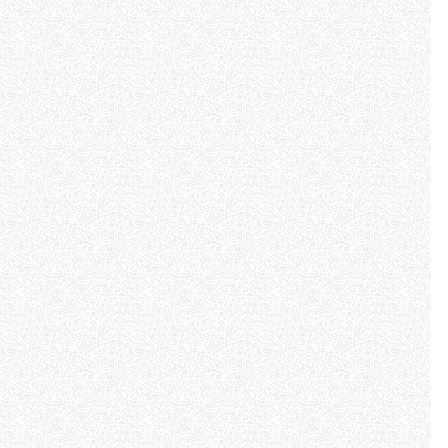
Informazioni sui cookie
e contenuti personalizzati.
 di fuori di quelli tecnici.
a parte presenti sul sito, i
to per ogni singolo cookie.