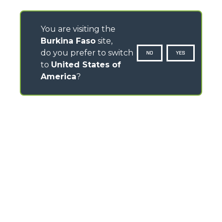
You are visiting the
Burkina Faso
site,
do you prefer to switch
NO
YES
to
United States of
America
?
CONTACTS
Via Nazionale, 9 - 12010
S. Defendente di Cervasca (CN) - Italy
TEL
+39 0171614111
info@merlo.com