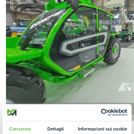
Seguici su
Facebook
e
Instagram
per
Consenso
Dettagli
Informazioni sui cookie