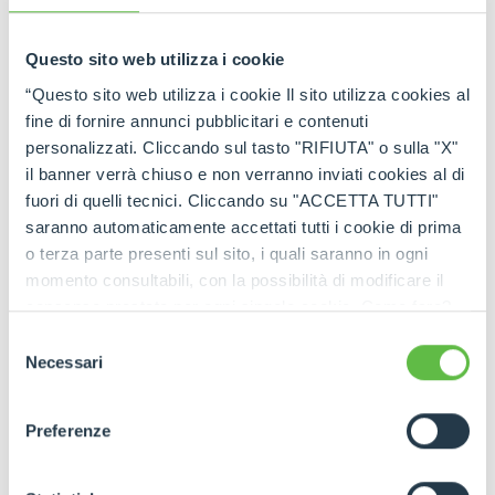
tutti gli aggiornamenti in tempo reale!
Questo sito web utilizza i cookie
“Questo sito web utilizza i cookie Il sito utilizza cookies al
fine di fornire annunci pubblicitari e contenuti
personalizzati. Cliccando sul tasto "RIFIUTA" o sulla "X"
il banner verrà chiuso e non verranno inviati cookies al di
fuori di quelli tecnici. Cliccando su "ACCETTA TUTTI"
saranno automaticamente accettati tutti i cookie di prima
o terza parte presenti sul sito, i quali saranno in ogni
momento consultabili, con la possibilità di modificare il
consenso prestato per ogni singolo cookie. Come fare?
Cliccare sulla graffetta nera presente in fondo a destra di
Selezione
ogni pagina, selezionare "Modifichi il suo consenso" e
Necessari
del
infine "Mostra dettagli". Potrai trovare il link
consenso
dell'informativa completa nel footer presente in ogni
Preferenze
pagina. Per esercitare i diritti riconosciuti all'interessato ai
sensi degli artt. 15 e ss. del Regolamento UE 2016/679
GDPR abbiamo predisposto una
apposita procedura.