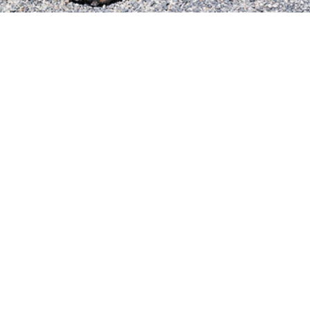
T PINCES
ES