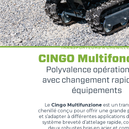
TRANSPORTEURS À CHENILL
CINGO Multifon
Polyvalence opération
avec changement rapi
équipements
Le
Cingo Multifunzione
est un tra
chenillé conçu pour offrir une grande
et s’adapter à différentes applications de
système breveté d’attelage rapide, 
deux robustes bras en acier et c