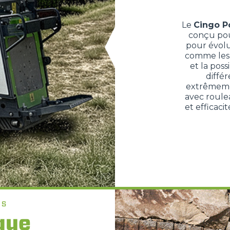
Le
Cingo Po
conçu pour
pour évolu
comme les 
et la poss
différ
extrêmemen
avec roulea
et efficaci
ES
que