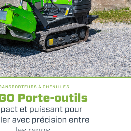
RANSPORTEURS À CHENILLES
GO Porte-outils
act et puissant pour
ller avec précision entre
les rangs