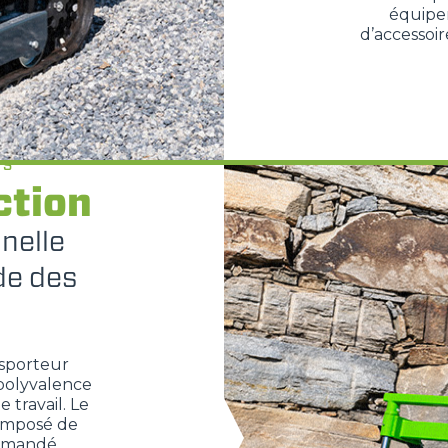
équipem
d’accessoi
PLATE-FORMES
SPECIAL
ES
ction
nelle
de des
nsporteur
 polyvalence
 travail. Le
composé de
ommandé