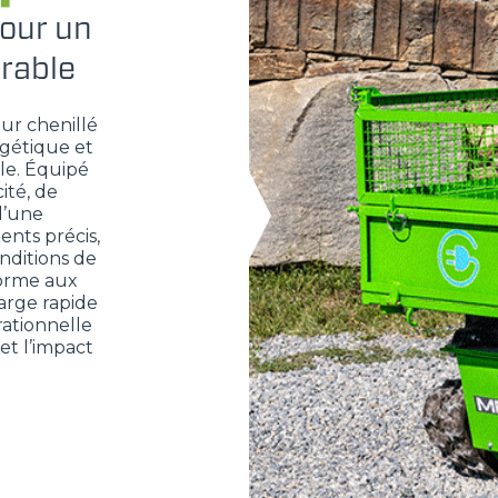
pour un
urable
ur chenillé
rgétique et
le. Équipé
ité, de
d’une
ents précis,
onditions de
forme aux
rge rapide
rationnelle
et l’impact