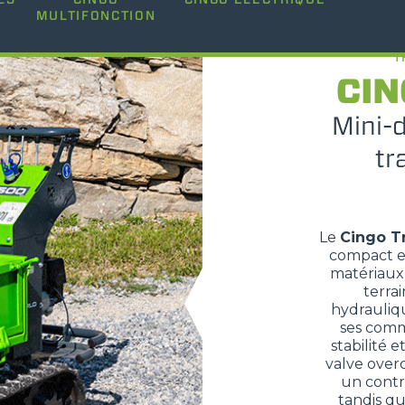
MULTIFONCTION
DUMPER
T
CIN
Mini-
ÉQUIPEMENTS
TOUT AFFICHER
tr
FOURCHES
Le
Cingo T
compact e
GODET
matériaux 
terrai
hydrauliqu
FOURCHES ET PINCES
ses comma
stabilité e
valve over
CROCHETS
un contrô
tandis q