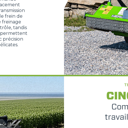
lacement
ransmission
e frein de
e freinage
rôle, tandis
 permettent
c précision
licates.
T
CIN
Comp
travai