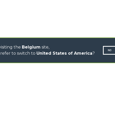
CINGO MULTIFONCTION
CINGO ÉLECTRIQUE
BÉTONNIÈRE
TRACTEUR PORTE-OUTILS
DUMPER
isiting the
Belgium
site,
NO
refer to switch to
United States of America
?
Politique 
N-260677,