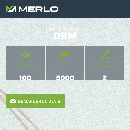
BÉTONNIÈRE
DBM
PUISSANCE
CUVE
HAUTEUR DE
MAXIMALE
DÉVERSEMENT
100
5000
2
DEMANDER UN DEVIS