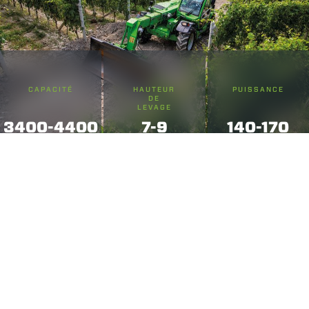
CAPACITÉ
HAUTEUR
PUISSANCE
DE
LEVAGE
3400-4400
7-9
140-170