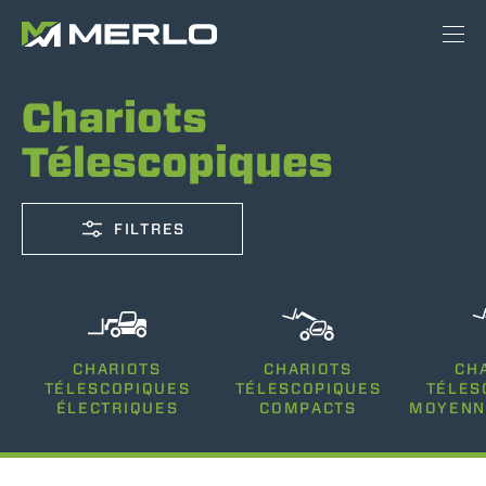
Chariots
Télescopiques
FILTRES
CAPACITÉ
CHARIOTS
CHARIOTS
CH
2500-12000
TÉLESCOPIQUES
TÉLESCOPIQUES
TÉLES
ÉLECTRIQUES
COMPACTS
MOYENN
HAUTEUR DE LEVAGE
5-35