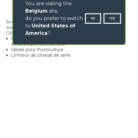
You are visiting the
Belgium
site,
do you prefer to switch
NO
YES
Accessoire idéal pour la manutention de charges
to
United States of
suspendues en porte-à-fauxo
America
?
CARACTÉRISTIQUES
Crochet homologué équipé d'une languette de
sécurité, pivotant sur 360°
Idéale pour l'horticulture
Limiteur de charge de série
Structure robuste
Loading form...
GALERIE D'IMAGES