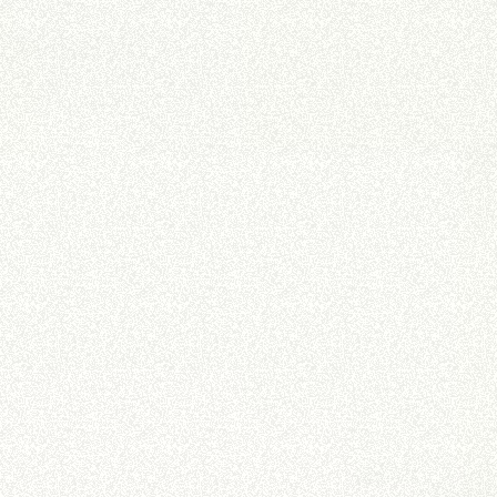
DUMPER
ÉQUIPEMENTS
TOUT AFFICHER
FOURCHES
GODET
FOURCHES ET PINCES