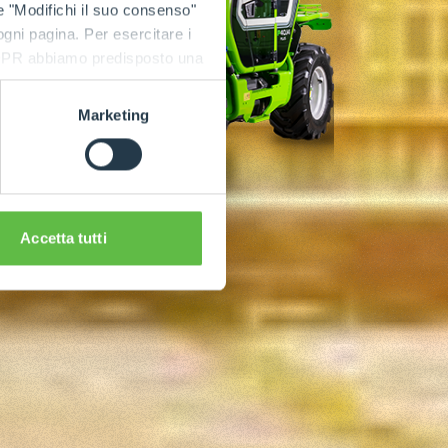
e "Modifichi il suo consenso"
 ogni pagina. Per esercitare i
9 GDPR abbiamo predisposto una
Marketing
Accetta tutti