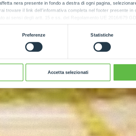
ffetta nera presente in fondo a destra di ogni pagina, selezionar
rai trovare il link dell'informativa completa nel footer presente in
ressato ai sensi degli artt. 15 e ss. del Regolamento UE 2016/67
PUISSANCE
MAXIMALE
Preferenze
Statistiche
75
Accetta selezionati