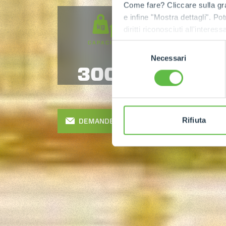
Come fare? Cliccare sulla gra
e infine "Mostra dettagli". Pot
diritti riconosciuti all'inte
apposita procedura.
CAPACITÉ
HAUTEUR DE
Selezione
LEVAGE
Necessari
del
3000
10
consenso
Rifiuta
DEMANDER UN DEVIS