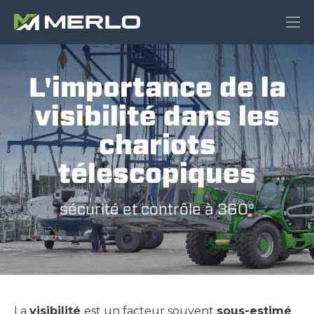
L'importance de la
visibilité dans les
chariots
télescopiques
sécurité et contrôle à 360°
La
visibilité
est un facteur souvent
sous-estimé