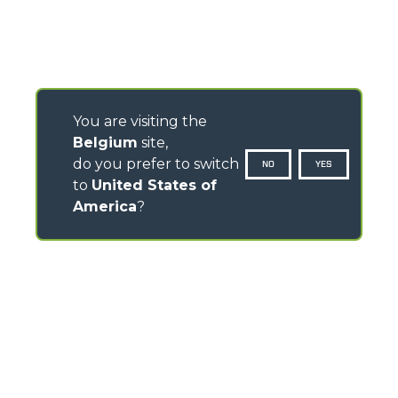
You are visiting the
Belgium
site,
do you prefer to switch
NO
YES
to
United States of
America
?
CONTACTS
Via Nazionale, 9 - 12010
S. Defendente di Cervasca (CN) - Italy