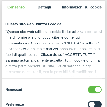
Consenso
Dettagli
Informazioni sui cookie
Questo sito web utilizza i cookie
“Questo sito web utilizza i cookie Il sito utilizza cookies al
fine di fornire annunci pubblicitari e contenuti
personalizzati. Cliccando sul tasto "RIFIUTA" o sulla "X"
il banner verrà chiuso e non verranno inviati cookies al di
fuori di quelli tecnici. Cliccando su "ACCETTA TUTTI"
saranno automaticamente accettati tutti i cookie di prima
o terza parte presenti sul sito, i quali saranno in ogni
momento consultabili, con la possibilità di modificare il
consenso prestato per ogni singolo cookie. Come fare?
Cliccare sulla graffetta nera presente in fondo a destra di
Selezione
ogni pagina, selezionare "Modifichi il suo consenso" e
Necessari
del
infine "Mostra dettagli". Potrai trovare il link
consenso
dell'informativa completa nel footer presente in ogni
Preferenze
pagina. Per esercitare i diritti riconosciuti all'interessato ai