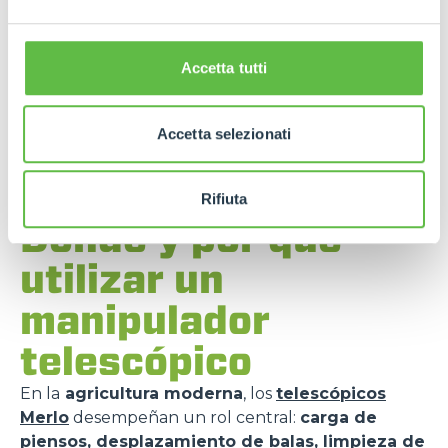
precisa
, lo que reduce el esfuerzo del operador y
aumenta la
eficiencia en las operaciones
prolongadas
.
Accetta tutti
Accetta selezionati
Rifiuta
Dónde y por qué
utilizar un
manipulador
telescópico
En la
agricultura moderna
, los
telescópicos
Merlo
desempeñan un rol central:
carga de
piensos, desplazamiento de balas, limpieza de