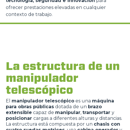
tecnología, seguridad e innovación
para
ofrecer prestaciones elevadas en cualquier
contexto de trabajo.
La estructura de un
manipulador
telescópico
El
manipulador telescópico
es una
máquina
para obras públicas
dotada de un
brazo
extensible
capaz de
manipular
,
transportar
y
posicionar
cargas a diferentes alturas y distancias.
La estructura está compuesta por un
chasis con
cuatro ruedas motrices
, una
cabina operador
y