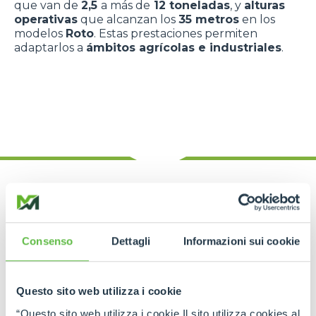
que van de
2,5
a más de
12 toneladas
, y
alturas
operativas
que alcanzan los
35 metros
en los
modelos
Roto
. Estas prestaciones permiten
adaptarlos a
ámbitos agrícolas e industriales
.
Consenso
Dettagli
Informazioni sui cookie
Estabilidad y
seguridad durante
Questo sito web utilizza i cookie
“Questo sito web utilizza i cookie Il sito utilizza cookies al