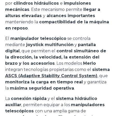
por
cilindros hidráulicos
e
impulsiones
mecánicas
. Este mecanismo permite
llegar a
alturas elevadas
y
alcances importantes
manteniendo la
compactibilidad de la máquina
en reposo
.
El
manipulador telescópico
se controla
mediante
joystick multifunción
y
pantalla
digital
, que permiten el
control simultáneo de
la dirección, la velocidad, la extensión del
brazo y los accesorios
. Los modelos
Merlo
integran tecnologías propietarias como el
sistema
ASCS (Adaptive Stability Control System)
, que
monitoriza la carga en tiempo real
y garantiza
la
máxima seguridad operativa
.
La
conexión rápida
y el
sistema hidráulico
auxiliar
, permiten equipar a los
manipuladores
telescópicos
con una amplia gama de