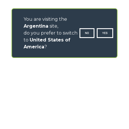
You are visiting the
Argentina
site,
do you prefer to switch
NO
YES
to
United States of
America
?
CONTACTOS
Via Nazionale, 9 - 12010
S. Defendente di Cervasca (CN) - Italy
TEL
+39 0171614111
info@merlo.com