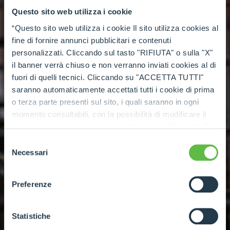
Questo sito web utilizza i cookie
“Questo sito web utilizza i cookie Il sito utilizza cookies al
fine di fornire annunci pubblicitari e contenuti
personalizzati. Cliccando sul tasto "RIFIUTA" o sulla "X"
il banner verrà chiuso e non verranno inviati cookies al di
fuori di quelli tecnici. Cliccando su "ACCETTA TUTTI"
NEW RANGE OF MERLO ROTATING VEHICLES
saranno automaticamente accettati tutti i cookie di prima
New ROTO
o terza parte presenti sul sito, i quali saranno in ogni
momento consultabili, con la possibilità di modificare il
consenso prestato per ogni singolo cookie. Come fare?
The new ROTO models have been designed to
Cliccare sulla graffetta nera presente in fondo a destra di
Selezione
offer greater load capacity at the same height,
ogni pagina, selezionare "Modifichi il suo consenso" e
Necessari
del
infine "Mostra dettagli". Potrai trovare il link
optimising performance for work at height and
consenso
dell'informativa completa nel footer presente in ogni
in the most demanding applications.
Preferenze
pagina. Per esercitare i diritti riconosciuti all'interessato ai
sensi degli artt. 15 e ss. del Regolamento UE 2016/679
GDPR abbiamo predisposto una
apposita procedura.
Statistiche
SEE MORE