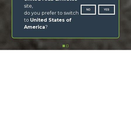
site,
NO
YES
do you prefer to switch
to
United States of
America
?
SCROLL DOWN
Discover the MerloMobility app
Download the app, follow the video tutorials and make
the most of its features
FIND OUT HOW IT WORKS