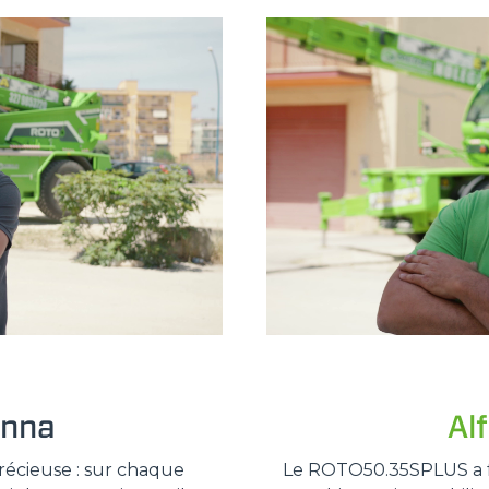
SPECIAL
inna
Al
écieuse : sur chaque
Le ROTO50.35SPLUS a fai