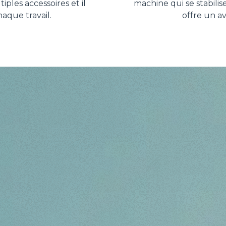
ples accessoires et il
machine qui se stabilis
aque travail.
offre un a