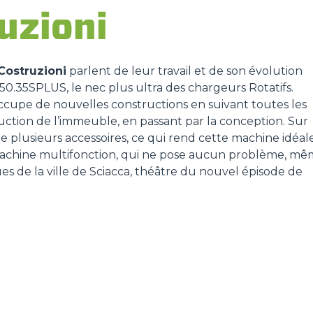
uzioni
ÉQUIPEMENTS
TOUT AFFICHER
Costruzioni
parlent de leur travail et de son évolution
FOURCHES
50.35SPLUS, le nec plus ultra des chargeurs Rotatifs.
occupe de nouvelles constructions en suivant toutes les
truction de l’immeuble, en passant par la conception. Sur
GODET
de plusieurs accessoires, ce qui rend cette machine idéal
achine multifonction, qui ne pose aucun problème, m
es de la ville de Sciacca, théâtre du nouvel épisode de
FOURCHES ET PINCES
CROCHETS
PLATE-FORMES