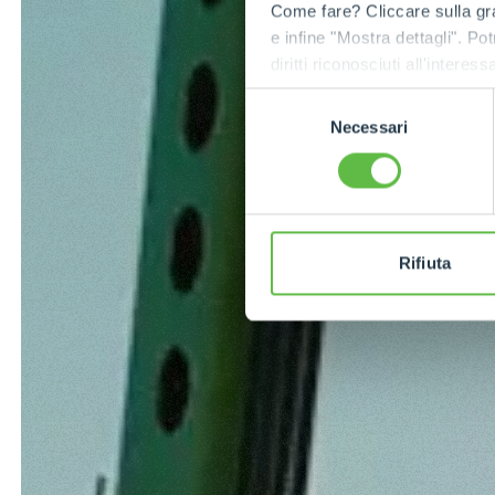
Come fare? Cliccare sulla gra
e infine "Mostra dettagli". Pot
diritti riconosciuti all'inte
apposita procedura.
Selezione
Necessari
del
consenso
Rifiuta