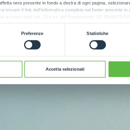
ffetta nera presente in fondo a destra di ogni pagina, selezionar
rai trovare il link dell'informativa completa nel footer presente in
ressato ai sensi degli artt. 15 e ss. del Regolamento UE 2016/67
Preferenze
Statistiche
Accetta selezionati