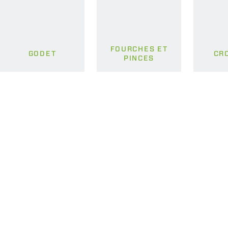
FOURCHES ET
GODET
CR
PINCES