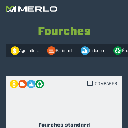
Fourches
Agriculture
Bâtiment
Industrie
Éco
COMPARER
Fourches standard