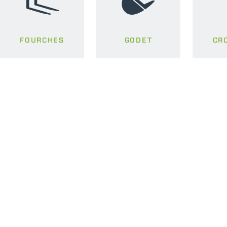
FOURCHES
GODET
CR