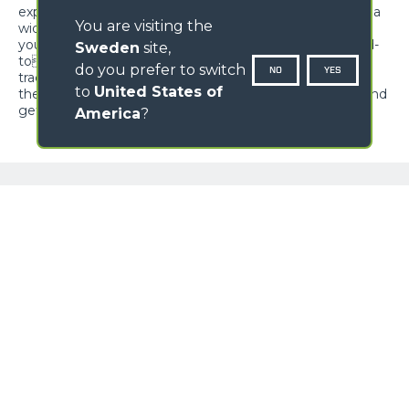
expectations and offer unrivalled versatility, adapting to a
You are visiting the
wide range of applications in multiple sectors. Whether
you need to transport materials, move earth, reach hard-
Sweden
site,
toreach areas or perform maintenance work, Cingo
do you prefer to switch
NO
YES
tracked carriers are ready to meet your needs. Discover
to
United States of
the power of the multifunction Cingo tracked carriers, and
get ready to be surprised by limitless versatility.
America
?
NAME
GALLERY
SURNAME
COUNTRY