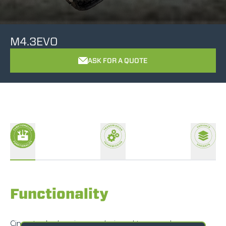
M4.3EVO
ASK FOR A QUOTE
Functionality
Cingo tracked carriers are designed to exceed