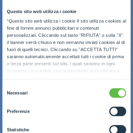
Questo sito web utilizza i cookie
“Questo sito web utilizza i cookie Il sito utilizza cookies al
fine di fornire annunci pubblicitari e contenuti
personalizzati. Cliccando sul tasto "RIFIUTA" o sulla "X"
il banner verrà chiuso e non verranno inviati cookies al di
fuori di quelli tecnici. Cliccando su "ACCETTA TUTTI"
saranno automaticamente accettati tutti i cookie di prima
o terza parte presenti sul sito, i quali saranno in ogni
momento consultabili, con la possibilità di modificare il
consenso prestato per ogni singolo cookie. Come fare?
Cliccare sulla graffetta nera presente in fondo a destra di
Selezione
ogni pagina, selezionare "Modifichi il suo consenso" e
Necessari
del
infine "Mostra dettagli". Potrai trovare il link
consenso
dell'informativa completa nel footer presente in ogni
Preferenze
pagina. Per esercitare i diritti riconosciuti all'interessato ai
sensi degli artt. 15 e ss. del Regolamento UE 2016/679
GDPR abbiamo predisposto una
apposita procedura.
Statistiche