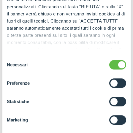
personalizzati. Cliccando sul tasto "RIFIUTA" o sulla "X"
il banner verrà chiuso e non verranno inviati cookies al di
fuori di quelli tecnici. Cliccando su "ACCETTA TUTTI"
saranno automaticamente accettati tutti i cookie di prima
o terza parte presenti sul sito, i quali saranno in ogni
WATCH THE VIDEO
momento consultabili, con la possibilità di modificare il
consenso prestato per ogni singolo cookie. Come fare?
Cliccare sulla graffetta nera presente in fondo a destra di
Selezione
ogni pagina, selezionare "Modifichi il suo consenso" e
Necessari
del
infine "Mostra dettagli". Potrai trovare il link
consenso
dell'informativa completa nel footer presente in ogni
Preferenze
pagina. Per esercitare i diritti riconosciuti all'interessato ai
sensi degli artt. 15 e ss. del Regolamento UE 2016/679
GDPR abbiamo predisposto una
apposita procedura.
Statistiche
Marketing