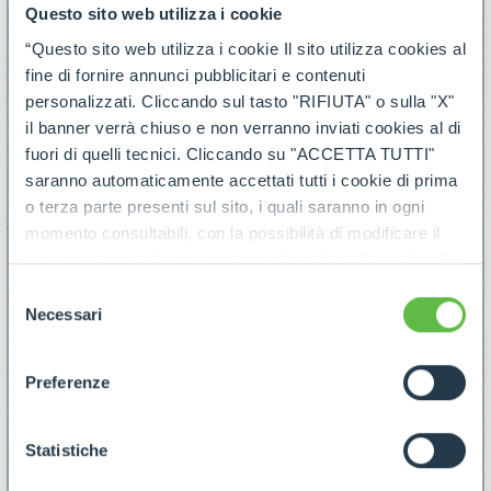
Questo sito web utilizza i cookie
“Questo sito web utilizza i cookie Il sito utilizza cookies al
fine di fornire annunci pubblicitari e contenuti
personalizzati. Cliccando sul tasto "RIFIUTA" o sulla "X"
il banner verrà chiuso e non verranno inviati cookies al di
fuori di quelli tecnici. Cliccando su "ACCETTA TUTTI"
saranno automaticamente accettati tutti i cookie di prima
o terza parte presenti sul sito, i quali saranno in ogni
momento consultabili, con la possibilità di modificare il
consenso prestato per ogni singolo cookie. Come fare?
Cliccare sulla graffetta nera presente in fondo a destra di
Selezione
ogni pagina, selezionare "Modifichi il suo consenso" e
Necessari
del
infine "Mostra dettagli". Potrai trovare il link
consenso
dell'informativa completa nel footer presente in ogni
Preferenze
pagina. Per esercitare i diritti riconosciuti all'interessato ai
sensi degli artt. 15 e ss. del Regolamento UE 2016/679
GDPR abbiamo predisposto una
apposita procedura.
Statistiche