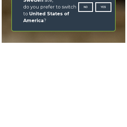
Sweden
site,
do you prefer to switch
NO
YES
to
United States of
America
?