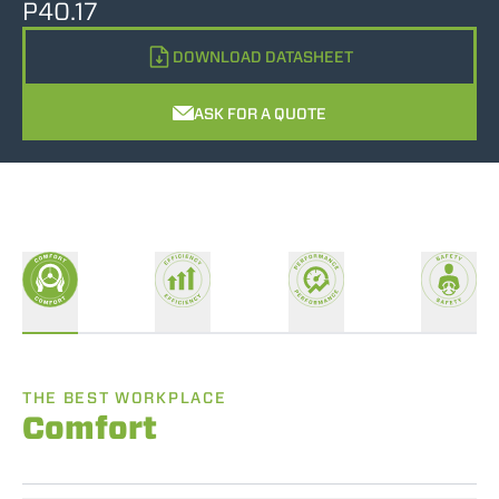
P40.17
DOWNLOAD DATASHEET
ASK FOR A QUOTE
THE BEST WORKPLACE
Comfort