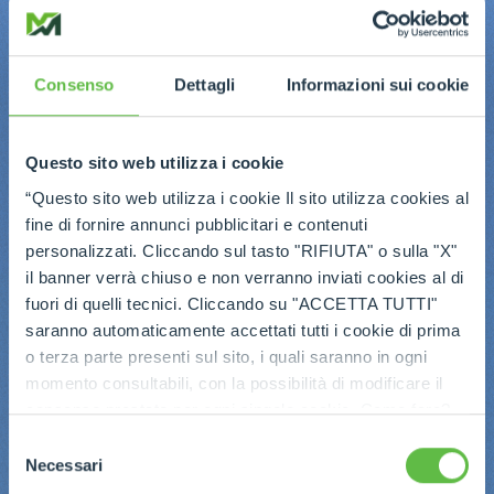
Consenso
Dettagli
Informazioni sui cookie
Questo sito web utilizza i cookie
“Questo sito web utilizza i cookie Il sito utilizza cookies al
fine di fornire annunci pubblicitari e contenuti
personalizzati. Cliccando sul tasto "RIFIUTA" o sulla "X"
il banner verrà chiuso e non verranno inviati cookies al di
fuori di quelli tecnici. Cliccando su "ACCETTA TUTTI"
saranno automaticamente accettati tutti i cookie di prima
o terza parte presenti sul sito, i quali saranno in ogni
momento consultabili, con la possibilità di modificare il
consenso prestato per ogni singolo cookie. Come fare?
Cliccare sulla graffetta nera presente in fondo a destra di
Selezione
ogni pagina, selezionare "Modifichi il suo consenso" e
Necessari
del
infine "Mostra dettagli". Potrai trovare il link