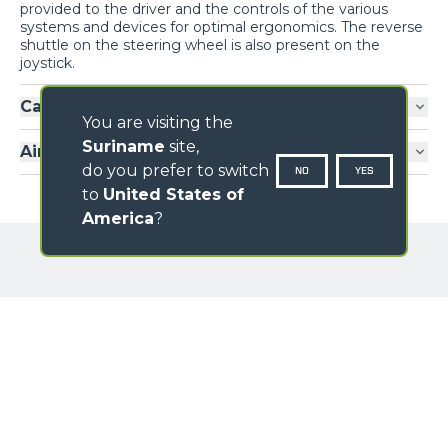
provided to the driver and the controls of the various
systems and devices for optimal ergonomics. The reverse
shuttle on the steering wheel is also present on the
joystick.
Cab entry
You are visiting the
Suriname
site,
Air-conditioning
do you prefer to switch
NO
YES
to
United States of
America
?
GALLERY
NAME
SURNAME