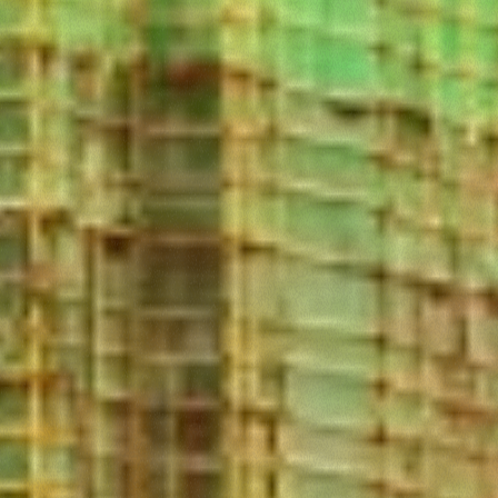
Consenso
Dettagli
Informazioni sui cookie
Questo sito web utilizza i cookie
“Questo sito web utilizza i cookie Il sito utilizza cookies al
fine di fornire annunci pubblicitari e contenuti
personalizzati. Cliccando sul tasto "RIFIUTA" o sulla "X"
il banner verrà chiuso e non verranno inviati cookies al di
fuori di quelli tecnici. Cliccando su "ACCETTA TUTTI"