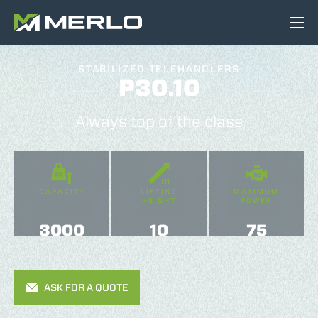
STABILIZED TELEHANDLERS
P30.10
Always top of the class
CAPACITY
LIFTING
MAXIMUM
HEIGHT
POWER
3000
10
75
ASK FOR A QUOTE