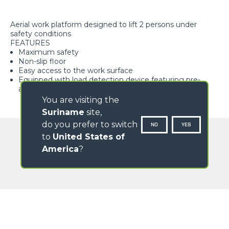
Aerial work platform designed to lift 2 persons under
safety conditions
FEATURES
Maximum safety
Non-slip floor
Easy access to the work surface
Equipped with load detection device featuring pre-
alarm and alarm
You are visiting the
Suriname
site,
do you prefer to switch
NO
YES
to
United States of
America
?
GALLERY
NAME