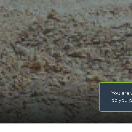
DEVELOPER
info@merlo.com
EXTRACT OF GENER
PURCHASING CONDI
SAV - TEAM VIEWE
SHIPMENT OPERATI
INSTRUCTIONS
IT - TEAM VIEWER
You are v
do you p
©
2026
MERLO S.p.A. Industria Metalmeccanica
P. IVA/Codice Fiscale 03078670043 - Iscrizione CCIAA di Cuneo n. REA C
Capitale Sociale 15.000.005,00 € int. vers