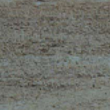
ELECTRIC TELEHANDLER
FORKS
PRODUCTS
EQUIPMENTS
ERLO
COMPACT TELEHANDLERS
BUCKETS
MEDIUM CAPACITY
FORKS AND 
TELEHANDLERS