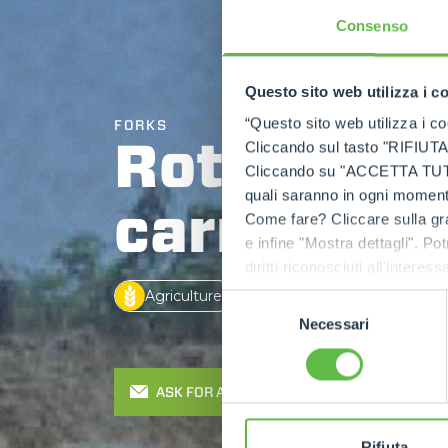
Consenso
Questo sito web utilizza i c
“Questo sito web utilizza i coo
FORKS
Rotating f
Cliccando sul tasto "RIFIUTA" 
Cliccando su "ACCETTA TUTTI" 
quali saranno in ogni momento
carriage
Come fare? Cliccare sulla gra
e infine "Mostra dettagli". Pot
diritti riconosciuti all'inte
apposita procedura.
Agriculture
Construction
Indust
Selezione
Necessari
del
consenso
ASK FOR A QUOTE
Rifiuta