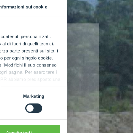
Informazioni sui cookie
e contenuti personalizzati.
 di fuori di quelli tecnici.
a parte presenti sul sito, i
to per ogni singolo cookie.
e "Modifichi il suo consenso"
 ogni pagina. Per esercitare i
9 GDPR abbiamo predisposto una
Marketing
Accetta tutti