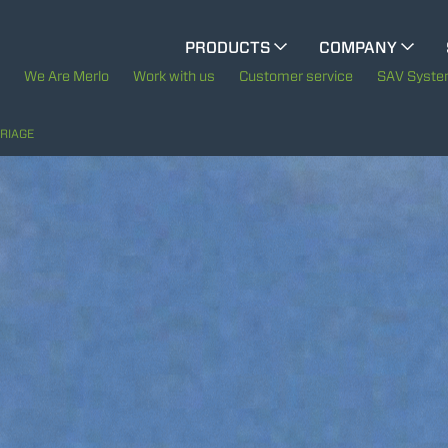
CINGO MULTIFUNCTION
PRODUCTS
COMPANY
The History of Merlo
We Are Merlo
Work with us
Customer service
SAV Syst
ELECTRIC CINGO
Merlo worldwide
RIAGE
Sustainability
SPECIAL MACHINES
SHOW ALL
Technology
CONCRETE MIXER
TOOL HANDLER TRACTOR