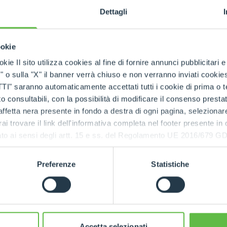
Dettagli
ookie
kie Il sito utilizza cookies al fine di fornire annunci pubblicitari 
orks
o sulla "X" il banner verrà chiuso e non verranno inviati cookies al
saranno automaticamente accettati tutti i cookie di prima o terz
 consultabili, con la possibilità di modificare il consenso presta
ffetta nera presente in fondo a destra di ogni pagina, selezionar
rai trovare il link dell'informativa completa nel footer presente in
ressato ai sensi degli artt. 15 e ss. del Regolamento UE 2016/67
ry
Ecologie
Preferenze
Statistiche
Accetta selezionati