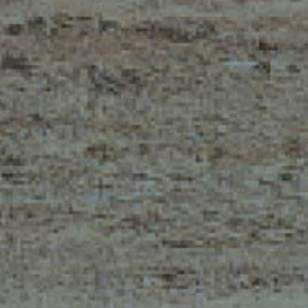
MERLO WORLDWIDE
CONTACTS
Via Nazionale, 9 - 12010
MERLO GROUP
S. Defendente di Cervasca
THE HISTORY OF M
(CN) - Italy
TECHNOLOGY
TEL
+39 0171614111