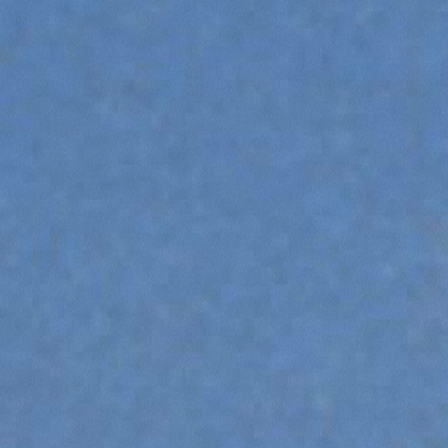
ATTACHMENTS
SHOW ALL
FORKS
BUCKETS
FORKS AND CLAMPS
HOOKS
PLATFORMS