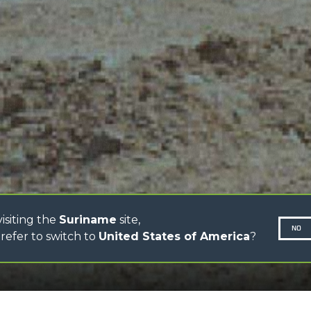
HOOKS
HIGH CAPACITY
TELEHANDLERS
AL
PLATFORMS
TIONS
STABILIZED
SPECIAL
TELEHANDLERS
R
ROTATING TELEHANDLERS
VE
TELESCOPIC TRACTORS
CINGO TRANSPORTER
CINGO MULTIFUNCTION
ELECTRIC CINGO
CONCRETE MIXER
TOOL HANDLER TRACTOR
isiting the
Suriname
site,
NO
refer to switch to
United States of America
?
SCROLL DOWN
N-260677,