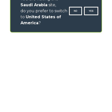
Saudi Arabia
site,
do you prefer to switch
NO
YES
to
United States of
America
?
CONTACTS
Via Nazionale, 9 - 12010
S. Defendente di Cervasca (CN) - Italy
TEL
+39 0171614111
info@merlo.com