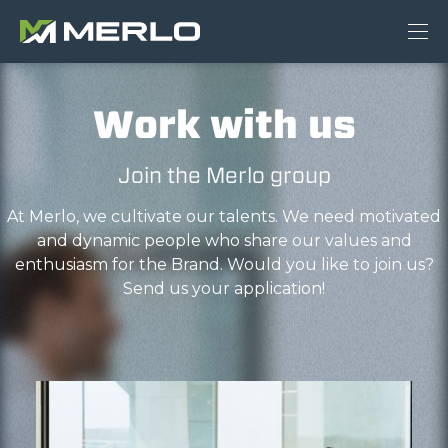
Work with us
Join the Merlo group
At Merlo, we cultivate our talents. We need motivated
and dynamic people who share our values and
enthusiasm for the Brand. Would you like to join us?
Send us your application!