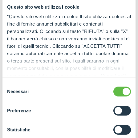
Questo sito web utilizza i cookie
“Questo sito web utilizza i cookie Il sito utilizza cookies al
fine di fornire annunci pubblicitari e contenuti
personalizzati. Cliccando sul tasto "RIFIUTA" o sulla "X"
il banner verrà chiuso e non verranno inviati cookies al di
fuori di quelli tecnici. Cliccando su "ACCETTA TUTTI"
saranno automaticamente accettati tutti i cookie di prima
o terza parte presenti sul sito, i quali saranno in ogni
momento consultabili, con la possibilità di modificare il
consenso prestato per ogni singolo cookie. Come fare?
Cliccare sulla graffetta nera presente in fondo a destra di
Selezione
ogni pagina, selezionare "Modifichi il suo consenso" e
Necessari
del
infine "Mostra dettagli". Potrai trovare il link
consenso
dell'informativa completa nel footer presente in ogni
Preferenze
pagina. Per esercitare i diritti riconosciuti all'interessato ai
sensi degli artt. 15 e ss. del Regolamento UE 2016/679
GDPR abbiamo predisposto una
apposita procedura.
Statistiche