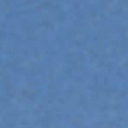
ATTACHMENTS
SHOW ALL
FORKS
BUCKETS
FORKS AND CLAMPS
HOOKS
PLATFORMS