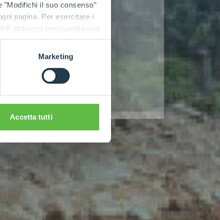
e "Modifichi il suo consenso"
 ogni pagina. Per esercitare i
9 GDPR abbiamo predisposto una
Marketing
Accetta tutti