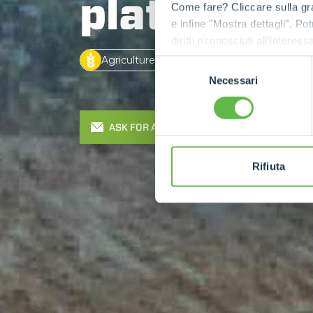
platform
Come fare? Cliccare sulla gra
e infine "Mostra dettagli". Pot
diritti riconosciuti all'inte
apposita procedura.
Agriculture
Construction
Indust
Selezione
Necessari
del
consenso
ASK FOR A QUOTE
Rifiuta