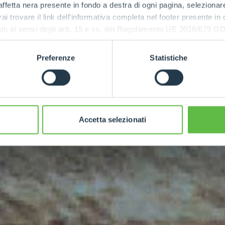
ffetta nera presente in fondo a destra di ogni pagina, selezionar
rai trovare il link dell'informativa completa nel footer presente in
ressato ai sensi degli artt. 15 e ss. del Regolamento UE 2016/67
ry
Preferenze
Statistiche
Accetta selezionati